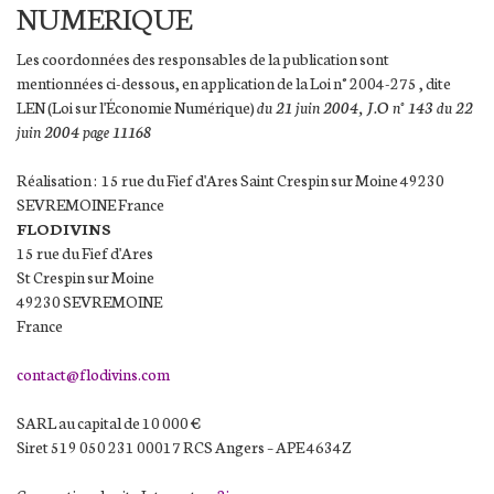
NUMERIQUE
Les coordonnées des responsables de la publication sont
mentionnées ci-dessous, en application de la Loi n° 2004-275 , dite
LEN (Loi sur l'Économie Numérique)
du 21 juin 2004, J.O n° 143 du 22
juin 2004 page 11168
Réalisation : 15 rue du Fief d'Ares Saint Crespin sur Moine 49230
SEVREMOINE France
FLODIVINS
15 rue du Fief d'Ares
St Crespin sur Moine
49230 SEVREMOINE
France
contact@flodivins.com
SARL au capital de 10 000 €
Siret 519 050 231 00017 RCS Angers – APE 4634Z